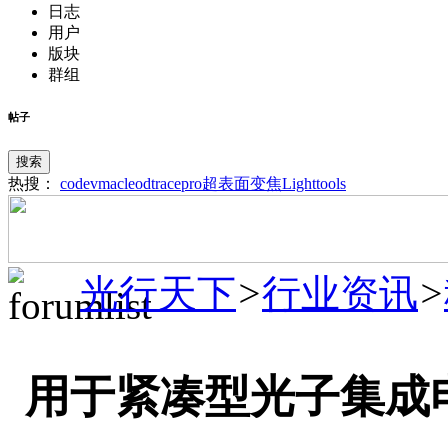
日志
用户
版块
群组
帖子
搜索
热搜：
codev
macleod
tracepro
超表面
变焦
Lighttools
光行天下
>
行业资讯
>
用于紧凑型光子集成