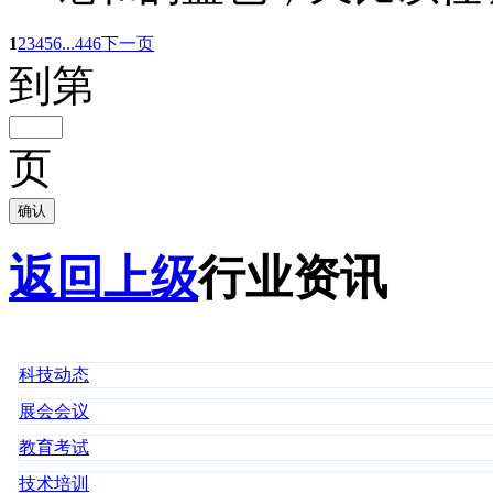
1
2
3
4
5
6
...446
下一页
到第
页
确认
返回上级
行业资讯
科技动态
展会会议
教育考试
技术培训