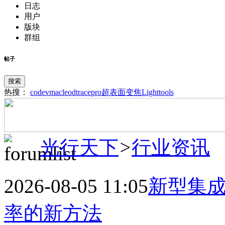
日志
用户
版块
群组
帖子
搜索
热搜：
codev
macleod
tracepro
超表面
变焦
Lighttools
光行天下
>
行业资讯
2026-08-05 11:05
新型集
率的新方法