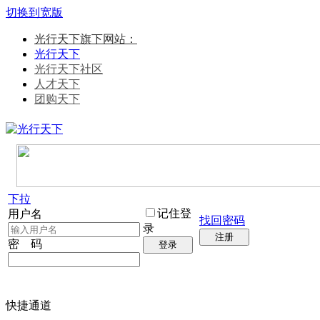
切换到宽版
光行天下旗下网站：
光行天下
光行天下社区
人才天下
团购天下
下拉
记住登
用户名
找回密码
录
注册
密 码
登录
快捷通道