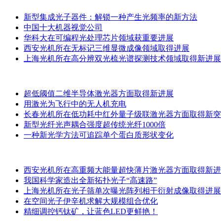
新型集成光子器件：解锁一种产生光频率的新方法
中国十大机器视觉公司
华科大在可编程光处理芯片领域获重要进展
西安光机所在无标记三维显微成像领域取得进展
上海光机所在高分辨双光梳光谱探测技术领域取得新进展
超低阈值二维半导体激光器方面取得新进展
用激光为飞行中的无人机充电
长春光机所在低功耗中红外量子级联激光器方面取得新突
新型光纤光声耦合强度超传统光纤1000倍
一种新光学方法可追踪单个蛋白质形状变化
西安光机所在高重频大能量超快薄片激光器方面取得新进
我国科学家造出全新拓扑光子“高速路”
上海光机所在光子筛单次曝光阵列相干衍射成像取得进展
在空间光子伊辛机求解大规模组合优化
精细调控钙钛矿，让蓝色LED更鲜艳！