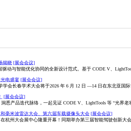
专场揭晓
[展会会议]
优化协同的全新设计范式。基于 CODE V、LightTools、RS
球光电盛宴
[展会会议]
会长春学术大会将于2026 年 6 月 12 日 —14 日在东北
！
[展会会议]
迭代脉络，一起见证 CODE V、LightTools 等 “光界老
达和毫米波雷达大会、第六届车载摄像头大会
[展会会议]
-6日在杭州大会展中心隆重开幕！同期举办第三届智能驾驶创新大