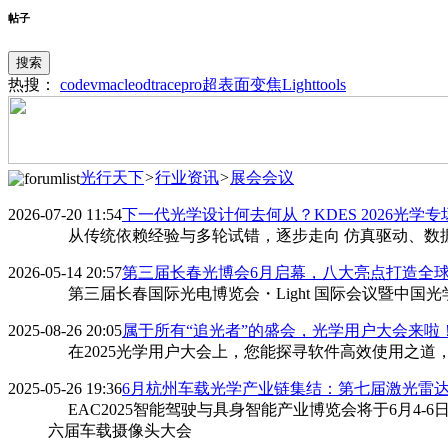
帖子
搜索
热搜：
codev
macleod
tracepro
超表面
变焦
Lighttools
光行天下
>
行业资讯
>
展会会议
2026-07-20 11:54
下一代光学设计何去何从？KDES 2026光学
从传统依赖经验与多轮试错，逐步走向 仿真驱动、数据驱动与智能
2026-05-14 20:57
第三届长春光博会6月启幕，八大亮点打造全
第三届长春国际光电博览会・Light 国际会议暨中国光学学
2025-08-26 20:05
属于所有“追光者”的盛会，光学用户大会来啦
在2025光学用户大会上，您能探寻软件高效使用之道，洞悉产品
2025-05-26 19:36
6月杭州车载光学产业链集结：第七届激光雷
EAC2025智能驾驶与具身智能产业博览会将于6月4
六届车载摄像头大会